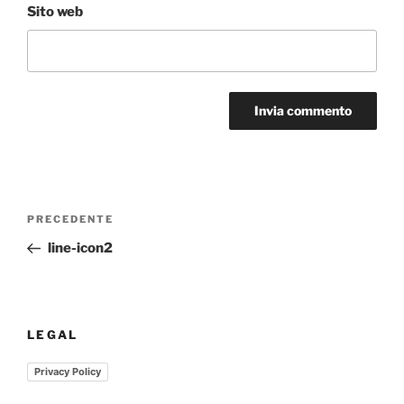
Sito web
Navigazione
Articolo
PRECEDENTE
articoli
precedente:
line-icon2
LEGAL
Privacy Policy